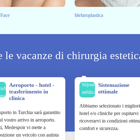
 Face
blefaroplastica
 le vacanze di chirurgia estetic
Aeroporto - hotel -
Sistemazione
trasferimento in
ottimale
clinica
Abbiamo selezionato i migliori
asporto in Turchia sarà garantito
hotel e/o cliniche per ospitarvi
al vostro arrivo in aeroporto.
ricoverarvi in condizioni ottima
ti, Medespoir vi mette a
comfort e sicurezza.
osizione un veicolo con autista