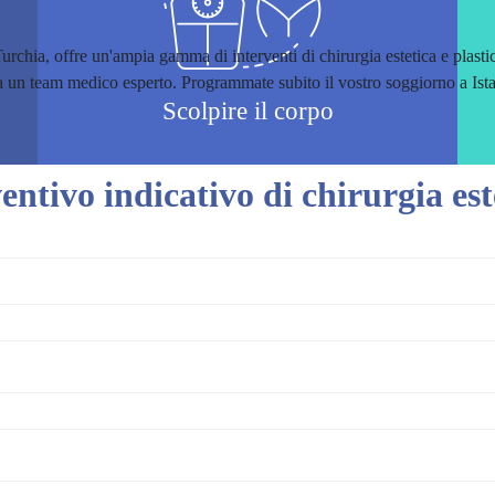
Turchia, offre un'ampia gamma di interventi di chirurgia estetica e plasti
 e a un team medico esperto. Programmate subito il vostro soggiorno a Ista
Scolpire il corpo
entivo indicativo di chirurgia est