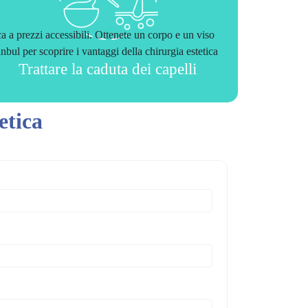
ca a prezzi accessibili. Ottenete un corpo e un viso
nbul per scoprire i vantaggi della chirurgia estetica
Trattare la caduta dei capelli
etica