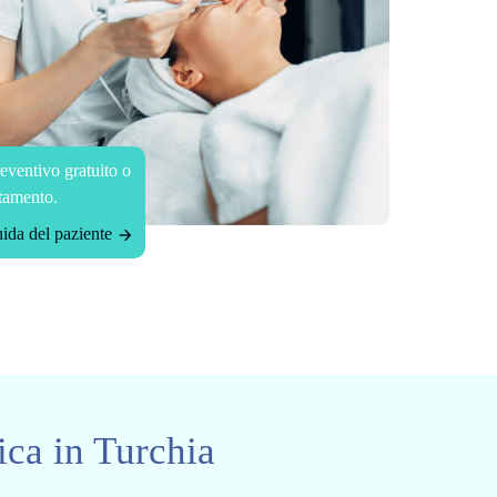
eventivo gratuito o
tamento.
ida del paziente
ica in Turchia