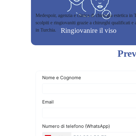
Medespoir, agenzia e clinica di chirurgia estetica in 
scolpiti e ringiovaniti grazie a chirurghi qualificati
Ringiovanire il viso
in Turchia.
Prev