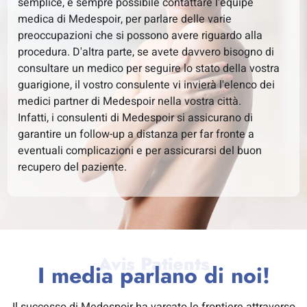
semplice, è sempre possibile contattare l'équipe
medica di Medespoir, per parlare delle varie
preoccupazioni che si possono avere riguardo alla
procedura. D'altra parte, se avete davvero bisogno di
consultare un medico per seguire lo stato della vostra
guarigione, il vostro consulente vi invierà l'elenco dei
medici partner di Medespoir nella vostra città.
Infatti, i consulenti di Medespoir si assicurano di
garantire un follow-up a distanza per far fronte a
eventuali complicazioni e per assicurarsi del buon
recupero del paziente.
I media parlano di noi!