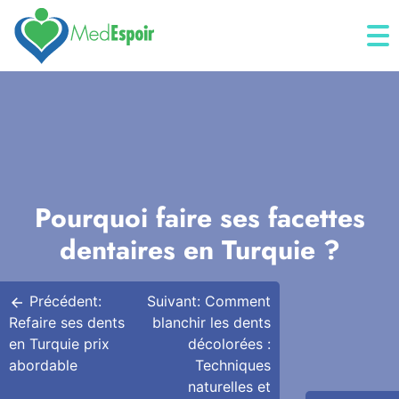
Skip
to
content
Pourquoi faire ses facettes
dentaires en Turquie ?
Navigation
Précédent:
Suivant:
Comment
de
Refaire ses dents
blanchir les dents
en Turquie prix
décolorées :
l’article
abordable
Techniques
naturelles et