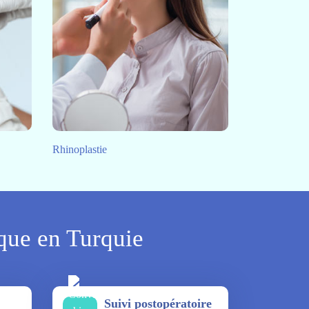
Rhinoplastie
ique en Turquie
Suivi postopératoire