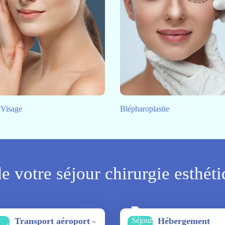
 Visage
Blépharoplastie
e votre séjour chirurgie esthét
Transport aéroport -
Hébergement