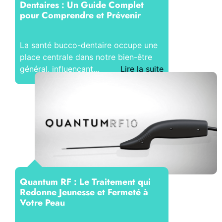
Dentaires : Un Guide Complet
pour Comprendre et Prévenir
La santé bucco-dentaire occupe une
place centrale dans notre bien-être
général, influençant...
Lire la suite
Quantum RF : Le Traitement qui
Redonne Jeunesse et Fermeté à
Votre Peau