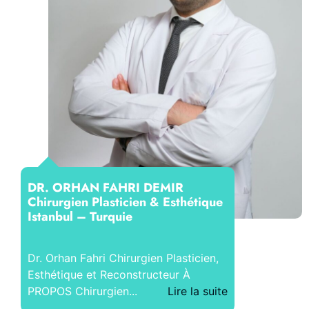
DR. ORHAN FAHRI DEMIR
Chirurgien Plasticien & Esthétique
Istanbul – Turquie
Dr. Orhan Fahri Chirurgien Plasticien,
Esthétique et Reconstructeur À
PROPOS Chirurgien...
Lire la suite