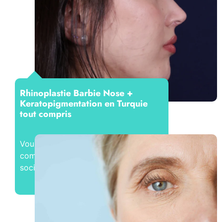
Rhinoplastie Barbie Nose +
Keratopigmentation en Turquie
tout compris
Vous avez toujours voulu savoir
comment les filtres des réseaux
sociaux peuvent transformer votre...
Lire la suite