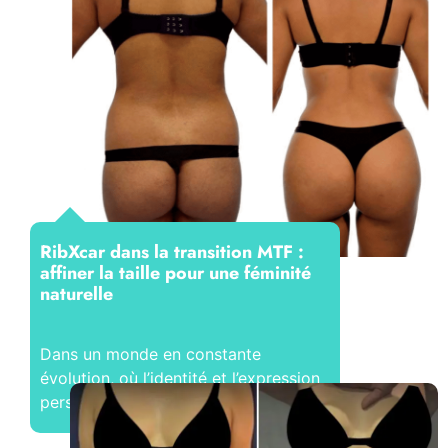
RibXcar dans la transition MTF :
affiner la taille pour une féminité
naturelle
Dans un monde en constante
évolution, où l’identité et l’expression
personnelle...
Lire la suite