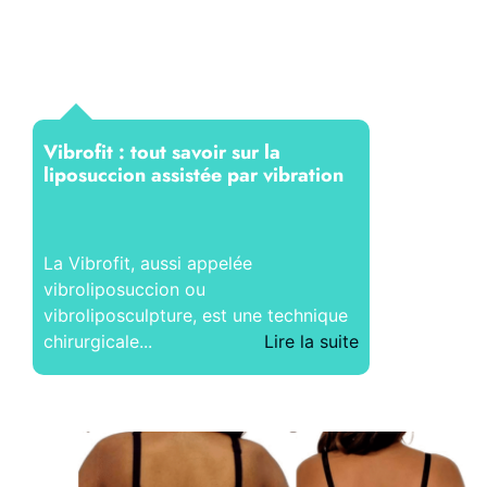
Vibrofit : tout savoir sur la
liposuccion assistée par vibration
La Vibrofit, aussi appelée
vibroliposuccion ou
vibroliposculpture, est une technique
chirurgicale...
Lire la suite