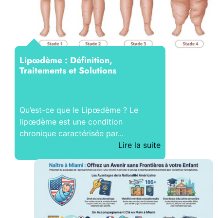
Lipœdème : Définition,
Traitements et Solutions
Qu’est-ce que le Lipœdème ? Le
lipœdème est une condition
chronique caractérisée par...
Lire la suite