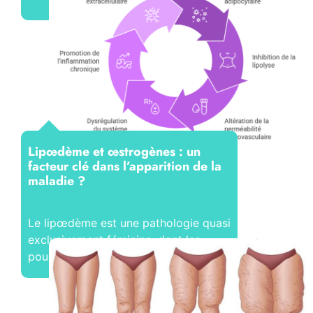
Lipœdème et œstrogènes : un
facteur clé dans l’apparition de la
maladie ?
Le lipœdème est une pathologie quasi
exclusivement féminine, dont les
poussées évolutives...
Lire la suite