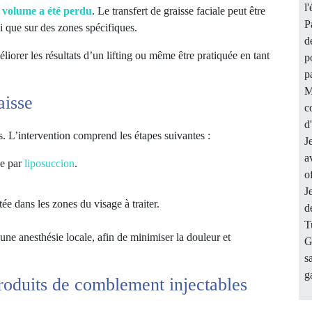
l
e volume a été perdu
. Le transfert de graisse faciale peut être
P
i que sur des zones spécifiques.
d
éliorer les résultats d’un lifting ou même être pratiquée en tant
p
p
M
aisse
c
d
s. L’intervention comprend les étapes suivantes :
J
a
se par
liposuccion
.
o
J
ée dans les zones du visage à traiter.
d
T
 une anesthésie locale, afin de minimiser la douleur et
G
s
g
produits de comblement injectables