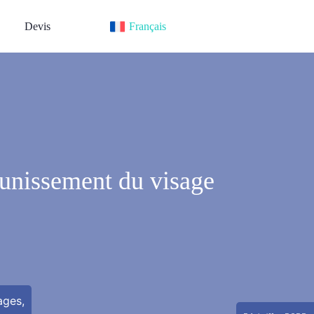
Devis
Français
jeunissement du visage
ages,