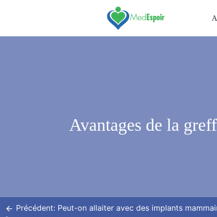
Skip
to
A
content
Avantages de la greff
Navigation
de
l’article
Précédent:
Peut-on allaiter avec des implants mammai