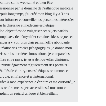
'écriture sur le web santé et bien-être.
assionnée par le domaine de l'esthétique médicale
epuis longtemps, j'ai créé mon blog il y a 3 ans
our informer et conseiller les personnes intéressées
ar la chirurgie et médecine esthétique.
on objectif est de vulgariser ces sujets parfois
omplexes, de démystifier certaines idées reçues et
'aider à y voir plus clair parmi l'offre abondante.
e réalise des articles pédagogiques, je donne mon
vis sur les dernières innovations, je compare les
ffres entre pays, je teste de nouvelles cliniques.
e publie également régulièrement des portraits
étaillés de chirurgiens esthétiques renommés en
urquie, en France et à l'international.
râce à mon expérience d'écriture et ma curiosité, je
ais rendre mes sujets accessibles à tous tout en
ardant un regard critique et bienveillant.