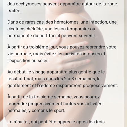
des ecchymoses peuvent apparaître autour de la zone
traitée.
Dans de rares cas, des hématomes, une infection, une
cicatrice chéloïde, une lésion temporaire ou
permanente du nerf facial peuvent survenir.
À partir du troisième jour, vous pouvez reprendre votre
vie normale, mais évitez les activités intenses et
l'exposition au soleil.
Au début, le visage apparaîtra plus gonflé que le
résultat final, mais dans les 2 à 3 semaines, le
gonflement et l'œdème disparaîtront progressivement.
À partir de la troisième semaine, vous pourrez
reprendre progressivement toutes vos activités
normales, y compris le sport.
Le résultat, qui peut être apprécié après les trois